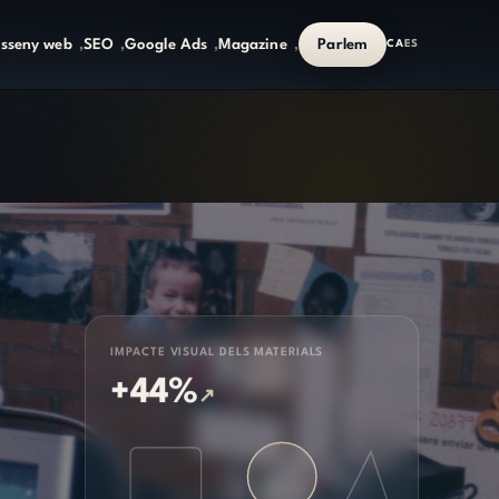
isseny web
SEO
Google Ads
Magazine
Parlem
CA
ES
IMPACTE VISUAL DELS MATERIALS
+44%
↗