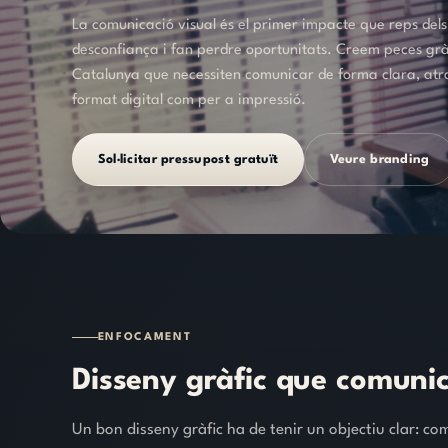
La comunicació visual és el primer impacte que reps dels
desconfiança i fan perdre oportunitats. Creem peces grà
Catalunya que necessiten comunicar de forma clara, atra
format digital com per a impressió.
Sol·licitar pressupost gratuït
Veure branding
ENFOCAMENT
Disseny
gràfic
que
comunic
Un bon disseny gràfic ha de tenir un objectiu clar: c