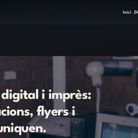
Inici
D
digital
i
imprès:
cions,
flyers
i
niquen.