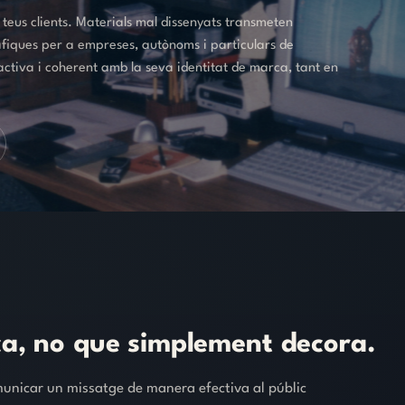
 teus clients. Materials mal dissenyats transmeten
fiques per a empreses, autònoms i particulars de
ctiva i coherent amb la seva identitat de marca, tant en
a,
no
que
simplement
decora.
omunicar un missatge de manera efectiva al públic