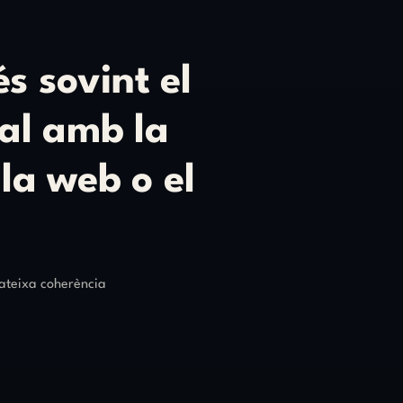
és
sovint
el
al
amb
la
la
web
o
el
mateixa coherència