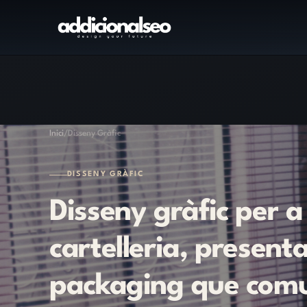
Inici
/
Disseny Gràfic
DISSENY GRÀFIC
Disseny
gràfic
per
a
cartelleria,
presenta
packaging
que
comu